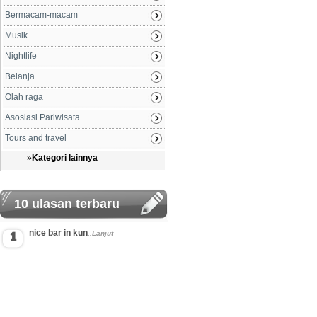
Bermacam-macam
Musik
Nightlife
Belanja
Olah raga
Asosiasi Pariwisata
Tours and travel
»
Kategori lainnya
10 ulasan terbaru
nice bar in kun
..Lanjut
1