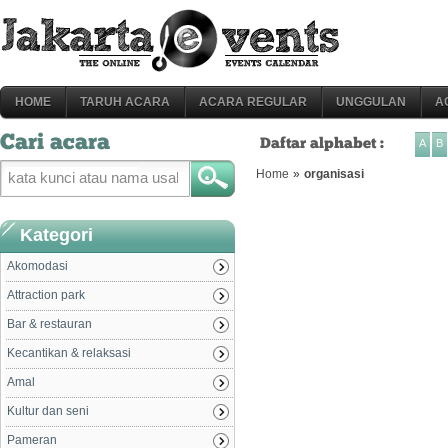
HOME
TARUH ACARA
ACARA REGULAR
UNGGULAN
A
Cari acara
Daftar alphabet :
A
B
Home
»
organisasi
Kategori
Akomodasi
Attraction park
Bar & restauran
Kecantikan & relaksasi
Amal
Kultur dan seni
Pameran