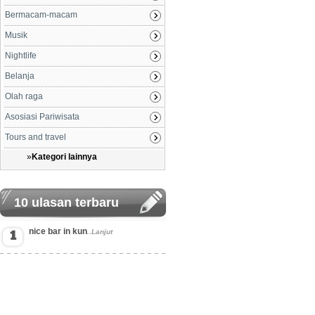
Bermacam-macam
Musik
Nightlife
Belanja
Olah raga
Asosiasi Pariwisata
Tours and travel
»
Kategori lainnya
10 ulasan terbaru
nice bar in kun
..Lanjut
1