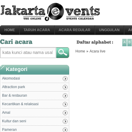
HOME
TARUH ACARA
ACARA REGULAR
UNGGULAN
A
Cari acara
Daftar alphabet :
A
B
Home
»
Acara live
Kategori
Akomodasi
Attraction park
Bar & restauran
Kecantikan & relaksasi
Amal
Kultur dan seni
Pameran